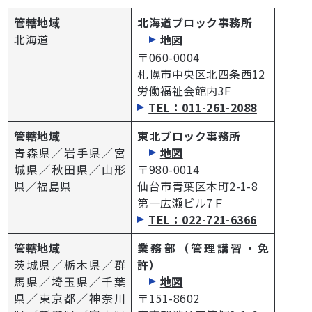
管轄地域
北海道ブロック事務所
北海道
地図
〒060-0004
札幌市中央区北四条西12
労働福祉会館内3F
TEL：011-261-2088
管轄地域
東北ブロック事務所
青森県／岩手県／宮
地図
城県／秋田県／山形
〒980-0014
県／福島県
仙台市青葉区本町2-1-8
第一広瀬ビル7Ｆ
TEL：022-721-6366
管轄地域
業務部（管理講習・免
茨城県／栃木県／群
許）
馬県／埼玉県／千葉
地図
県／東京都／神奈川
〒151-8602