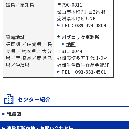
媛県／高知県
〒790-0811
松山市本町7丁目2番地
愛媛県本町ビル2F
TEL：089-924-0804
管轄地域
九州ブロック事務所
福岡県／佐賀県／長
地図
崎県／熊本県／大分
〒812-0044
県／宮崎県／鹿児島
福岡市博多区千代 1-2-4
県／沖縄県
福岡生活衛生食品会館3F
TEL：092-632-4501
センター紹介
組織図
事務所所在地・お問い合わせ先