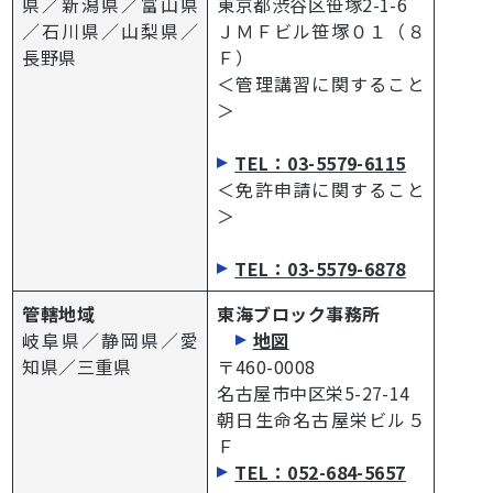
県／新潟県／富山県
東京都渋谷区笹塚2-1-6
／石川県／山梨県／
ＪＭＦビル笹塚０１（８
長野県
Ｆ）
＜管理講習に関すること
＞
TEL：03-5579-6115
＜免許申請に関すること
＞
TEL：03-5579-6878
管轄地域
東海ブロック事務所
岐阜県／静岡県／愛
地図
知県／三重県
〒460-0008
名古屋市中区栄5-27-14
朝日生命名古屋栄ビル５
Ｆ
TEL：052-684-5657