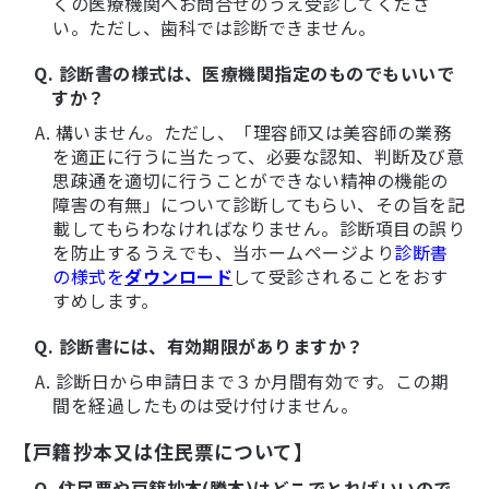
くの医療機関へお問合せのうえ受診してくださ
い。ただし、歯科では診断できません。
Q. 診断書の様式は、医療機関指定のものでもいいで
すか？
A. 構いません。ただし、「理容師又は美容師の業務
を適正に行うに当たって、必要な認知、判断及び意
思疎通を適切に行うことができない精神の機能の
障害の有無」について診断してもらい、その旨を記
載してもらわなければなりません。診断項目の誤り
を防止するうえでも、当ホームページより
診断書
の様式を
ダウンロード
して受診されることをおす
すめします。
Q. 診断書には、有効期限がありますか？
A. 診断日から申請日まで３か月間有効です。この期
間を経過したものは受け付けません。
【戸籍抄本又は住民票について】
Q. 住民票や戸籍抄本(謄本)はどこでとればいいので