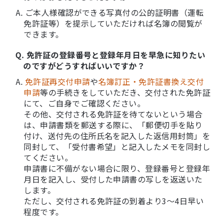
A. ご本人様確認ができる写真付の公的証明書（運転
免許証等）を提示していただければ名簿の閲覧が
できます。
Q. 免許証の登録番号と登録年月日を早急に知りたい
のですがどうすればいいですか？
A.
免許証再交付申請
や
名簿訂正・免許証書換え交付
申請
等の手続きをしていただき、交付された免許証
にて、ご自身でご確認ください。
その他、交付される免許証を待てないという場合
は、申請書類を郵送する際に、「郵便切手を貼り
付け、送付先の住所氏名を記入した返信用封筒」を
同封して、「受付書希望」と記入したメモを同封し
てください。
申請書に不備がない場合に限り、登録番号と登録年
月日を記入し、受付した申請書の写しを返送いた
します。
ただし、交付される免許証の到着より3～4日早い
程度です。