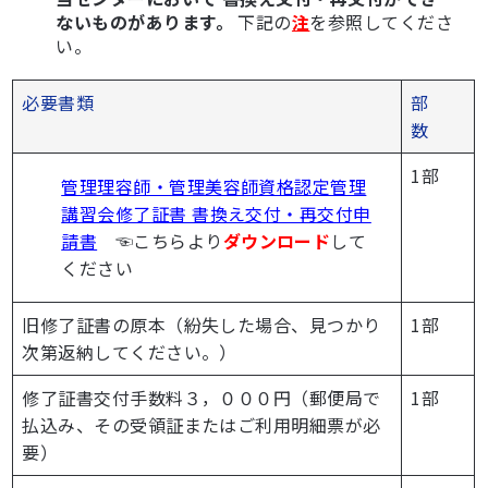
ないものがあります。
下記の
注
を参照してくださ
い。
必要書類
部
数
1部
管理理容師・管理美容師資格認定管理
講習会修了証書 書換え交付・再交付申
請書
☜こちらより
ダウンロード
して
ください
旧修了証書の原本（紛失した場合、見つかり
1部
次第返納してください。）
修了証書交付手数料３，０００円（郵便局で
1部
払込み、その受領証またはご利用明細票が必
要）