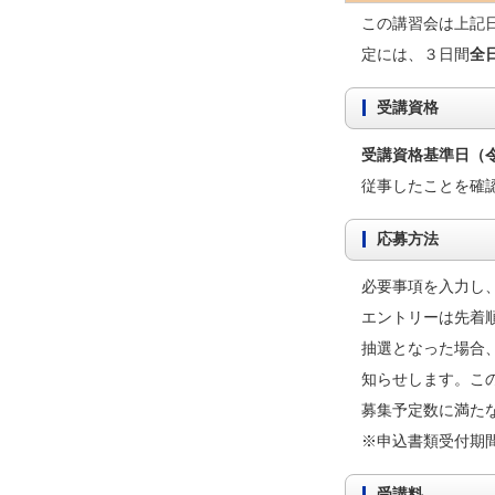
この講習会は上記
定には、３日間
全
受講資格
受講資格基準日（
従事したことを確
応募方法
必要事項を入力し
エントリーは先着
抽選となった場合
知らせします。こ
募集予定数に満た
※申込書類受付期間 
受講料