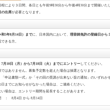
日程により３日間、各日とも
午前9時30分
から
午後4時30分
まで開催いた
日の出席
が必要となります。
令和5年8月14日
）まで
に、日本国内において、
理容
師免許の登録日から
認できる方。
、
7月10日（月）
から
7月18日（火）
までにエントリー
してください。
順ではありません。募集予定数を超えた場合は抽選となります。
、「申込書類一式」か「その回の受講が出来ない旨の通知」のいずれか
の日までにお知らせがなかった場合は、ご連絡ください。
ない場合は、エントリー期間を延長することがあります。
： 8月4日 から 8月14日