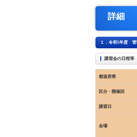
詳細
１．令和5年度 
講習会の日程等
都道府県
区分・開催回
講習日
会場