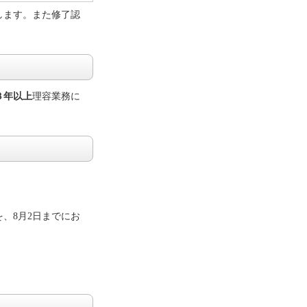
します。また修了認
３年以上
理容
業務に
を、
8月2日
までにお